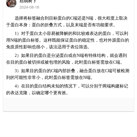
梧桐树下
2024-08-16
选择将标签融合到目标蛋白的
C
端还是
N
端，很大程度上取决
于蛋白本身：蛋白的折叠方式，以及末端是否有功能要求。
1）
对于蛋白太小容易被降解的和比较难表达的蛋白，可以利
用
N
端的蛋白标签。这样既能保证蛋白的稳定性，也对外源蛋白的
免疫原性影响也很小，该法适用于表位筛选。
2）
如果目的蛋白是分泌蛋白
或在
N
端有特殊结构
，就会遇到
在目的蛋白被切掉或被包埋的风险，此时蛋白标签需放在
C
端。
3）
如果目的蛋白的
C
端内部折叠，融合蛋白放在
C
端可被检测
到的可能性非常小，此时蛋白标签需放在
N
端。
4）在目的蛋白结构未知的情况下，可以分别于两端构建标记
的表达克隆，以确定哪个更有效。